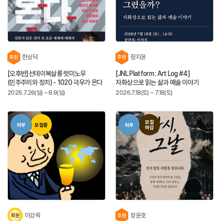
한상덕
정지윤
후원
후원
[오후반]선데이북살롱 렛미노우
[JNL Platform : Art Log #4]
(민주주의와 정치) - 1020 극우가 온다
자화상으로 읽는 삶과 예술 이야기
2026.7.26(일) ~ 8.9(일)
2026.7.18(토) ~ 7.18(토)
모집
외부
모집중
외부
마감
이강옥
장윤호
회원
후원