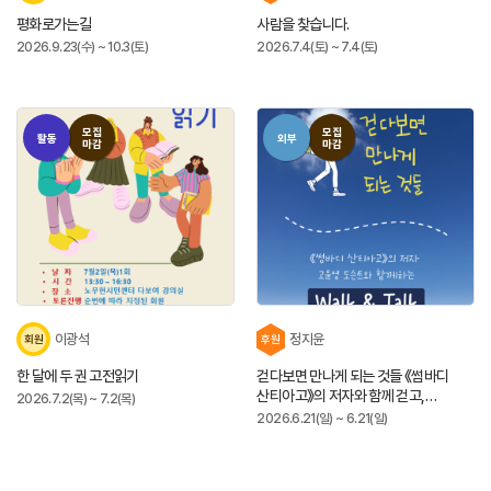
평화로가는길
사람을 찾습니다.
2026.9.23(수) ~ 10.3(토)
2026.7.4(토) ~ 7.4(토)
모집
모집
활동
외부
마감
마감
이광석
정지윤
회원
후원
한 달에 두 권 고전읽기
걷다보면 만나게 되는 것들 《썸바디
산티아고》의 저자와 함께 걷고,
2026.7.2(목) ~ 7.2(목)
이야기를 나눕니다.
2026.6.21(일) ~ 6.21(일)