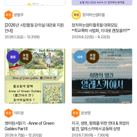
방철우
정치하는엄마들
후원
회원
[2026년 시민활동 강의실 대관료 지원
정치하는엄마들 8월 대화모임
안내]
❝학교폭력 사법화, 이대로 괜찮을까?❞
2026.1.2(금) ~ 12.31(목)
2026.8.22(토) ~ 8.22(토)
모집
모집
활동
외부
마감
마감
이미경
장보영
후원
후원
영어원서읽기 - Anne of Green
지구, 생명, 평화를 위한 연대 & 희망의
Gables Part II
발견, 알래스카에서 공동체 상영
2026.9.7(월) ~ 12.20(일)
2026.7.30(목) ~ 7.30(목)