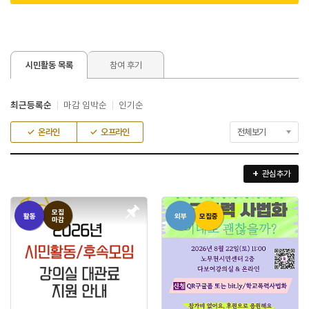
시민활동 목록
참여 후기
최근등록순
마감 임박순
인기순
온라인
오프라인
관심 추가
모집
활동
외부
모집중
마감