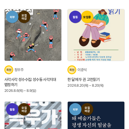
모집
외부
활동
모집중
마감
정우주
이광석
회원
회원
사각사각 성수수집: 성수동 사각지대
한 달에 두 권 고전읽기
맵핑하기
2026.8.20(목) ~ 8.20(목)
2026.8.6(목) ~ 8.9(일)
모집
모집
활동
외부
마감
마감