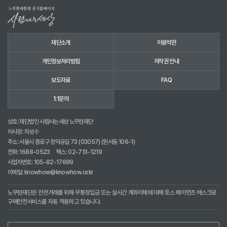
재단소개
이용약관
개인정보처리방침
저작권 안내
보도자료
FAQ
1:1문의
상호: 재단법인 사람사는세상 노무현재단
이사장: 차성수
주소: 서울시 종로구 창덕궁길 73 (03057) (원서동 106-1)
전화:
1688-0523
팩스: 02-713-1219
사업자번호: 105-82-17699
이메일:
knowhow@knowhow.or.kr
노무현재단은 안전거래를 위해 무통장입금 또는 실시간 계좌이체에 대해 토스 페이먼츠 에스크로
구매안전서비스를 자동 적용하고 있습니다.