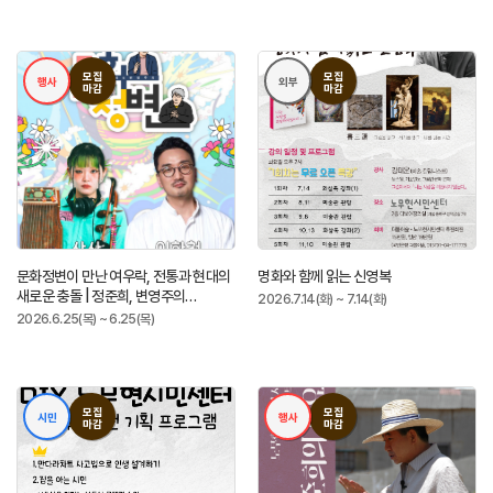
모집
모집
행사
외부
마감
마감
문화정변이 만난 여우락, 전통과 현대의
명화와 함께 읽는 신영복
새로운 충돌 | 정준희, 변영주의
2026.7.14(화) ~ 7.14(화)
문화정변 4회
2026.6.25(목) ~ 6.25(목)
모집
모집
시민
행사
마감
마감