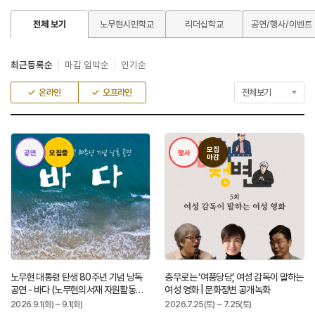
전체 보기
노무현시민학교
리더십학교
공연/행사/이벤트
최근등록순
마감 임박순
인기순
온라인
오프라인
모집
공연
모집중
행사
마감
노무현 대통령 탄생 80주년 기념 낭독
충무로는 ‘여풍당당’, 여성 감독이 말하는
공연 - 바다 (노무현의서재 자원활동가
여성 영화 | 문화정변 공개녹화
선예매)
2026.9.1(화) ~ 9.1(화)
2026.7.25(토) ~ 7.25(토)