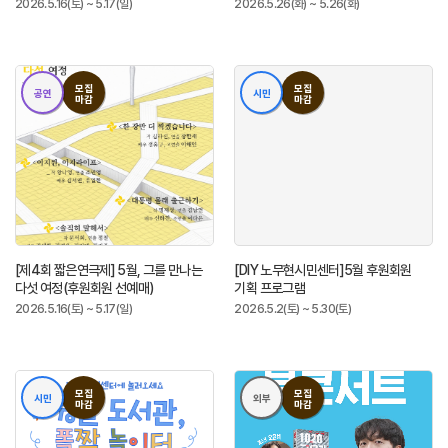
건축가
2026.5.16(토) ~ 5.17(일)
2026.5.26(화) ~ 5.26(화)
모집
모집
공연
시민
마감
마감
[제4회 짧은연극제] 5월, 그를 만나는
[DIY 노무현시민센터]5월 후원회원
다섯 여정(후원회원 선예매)
기획 프로그램
2026.5.16(토) ~ 5.17(일)
2026.5.2(토) ~ 5.30(토)
모집
모집
시민
외부
마감
마감