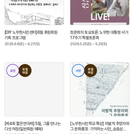
[DIY 노무현시민센터]6월 후원회원
정준희의 토요토론: 노무현 대통령 서거
기획 프로그램
17주기 특별토론회
2026.6.6(토) ~ 6.27(토)
2026.5.23(토) ~ 5.23(토)
모집
모집
공연
시민
마감
마감
[제4회 짧은연극제] 5월, 그를 만나는
[노무현시민학교 특강] 자발적 추방자와
다섯 여정(일반회원 예매)
그 문화풍경 : 기억하는 시민_승효상