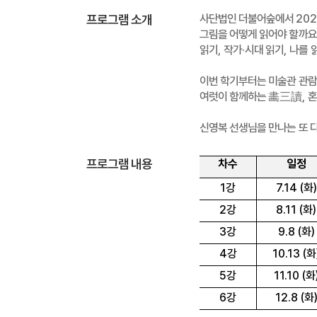
프로그램 소개
사단법인 더불어숲에서
20
그림을 어떻게 읽어야 할까요
읽기
,
작가
·
시대 읽기
,
나를 
이번 학기부터는 미술관 관람
여럿이 함께하는
畵三讀
,
혼
신영복 선생님을 만나는 또 
프로그램 내용
차수
일정
1
강
7.14 (
화
)
2
강
8.11 (
화
)
3
강
9.8 (
화
)
4
강
10.13 (
화
5
강
11.10 (
화
6
강
12.8 (
화