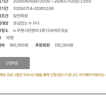
집기간
2026.06.16(화) 00:00 ~ 2026.07.12(일) 23:59
행기간
2026.07.14~2026.12.08
여조건
일반회원
집대상
관심있는 누구나
행장소
노무현시민센터 2층 다보여강의실
원
15명
가비
180,000원
후원회원
150,000원
신청마감
해당 프로그램은 외부시스템을 통해 신청/접수가 됩니다. 마이페이지에서는 