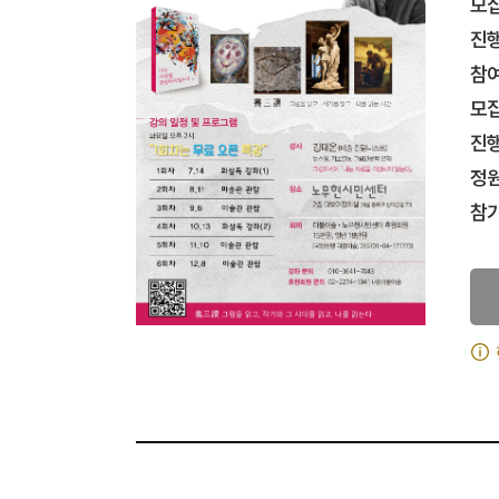
모
진
참
모
진
정
참