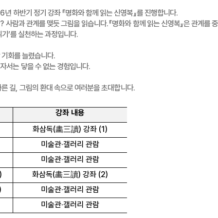
26
년 하반기 정기 강좌
『
명화와 함께 읽는 신영복
』
를 진행합니다
.
?
사람과 관계를 맺듯 그림을 읽습니다
.
『
명화와 함께 읽는 신영복
』
은 관계를 
읽기
’
를 실천하는 과정입니다
.
 기회를 늘렸습니다
.
자서는 닿을 수 없는 경험입니다
.
다른 길
,
그림의 환대 속으로 여러분을 초대합니다
.
강좌 내용
화삼독
(
畵三讀
)
강좌
(1)
미술관
·
갤러리 관람
미술관
·
갤러리 관람
)
화삼독
(
畵三讀
)
강좌
(2)
)
미술관
·
갤러리 관람
)
미술관
·
갤러리 관람