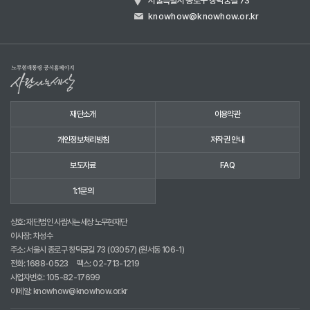
서울특별시 종로구 창덕궁길 73
knowhow@knowhow.or.kr
재단소개
이용약관
개인정보처리방침
저작권 안내
보도자료
FAQ
1:1문의
상호: 재단법인 사람사는세상 노무현재단
이사장: 차성수
주소: 서울시 종로구 창덕궁길 73 (03057) (원서동 106-1)
전화:
1688-0523
팩스: 02-713-1219
사업자번호: 105-82-17699
이메일:
knowhow@knowhow.or.kr