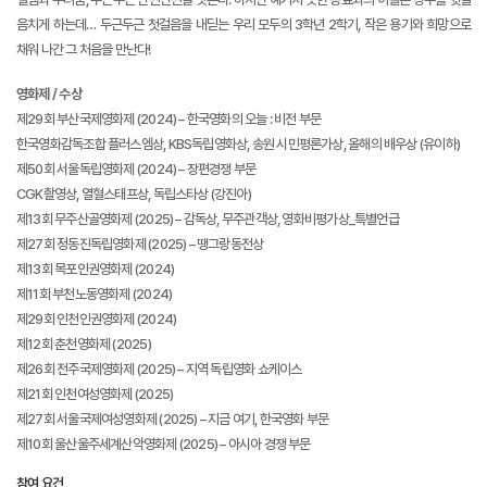
음치게 하는데… 두근두근 첫걸음을 내딛는 우리 모두의 3학년 2학기, 작은 용기와 희망으로
채워 나간 그 처음을 만난다!
영화제 / 수상
제29회 부산국제영화제 (2024) – 한국영화의 오늘 : 비전 부문
한국영화감독조합 플러스엠상, KBS독립영화상,
송원 시민평론가상, 올해의 배우상 (유이하)
제50회 서울독립영화제 (2024) – 장편경쟁 부문
CGK촬영상, 열혈스태프상, 독립스타상 (강진아)
제13회 무주산골영화제 (2025) – 감독상, 무주관객상, 영화비평가상_특별언급
제27회 정동진독립영화제 (2025) – 땡그랑동전상
제13회 목포인권영화제 (2024)
제11회 부천노동영화제 (2024)
제29회 인천인권영화제 (2024)
제12회 춘천영화제 (2025)
제26회 전주국제영화제 (2025) – 지역 독립영화 쇼케이스
제21회 인천여성영화제 (2025)
제27회 서울국제여성영화제 (2025) – 지금 여기, 한국영화 부문
제10회 울산울주세계산악영화제 (2025) – 아시아 경쟁 부문
참여 요건