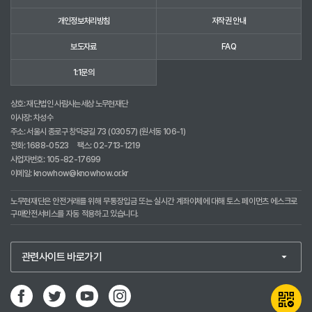
개인정보처리방침
저작권 안내
보도자료
FAQ
1:1문의
상호: 재단법인 사람사는세상 노무현재단
이사장: 차성수
주소: 서울시 종로구 창덕궁길 73 (03057) (원서동 106-1)
전화:
1688-0523
팩스: 02-713-1219
사업자번호: 105-82-17699
이메일:
knowhow@knowhow.or.kr
노무현재단은 안전거래를 위해 무통장입금 또는 실시간 계좌이체에 대해 토스 페이먼츠 에스크로
구매안전서비스를 자동 적용하고 있습니다.