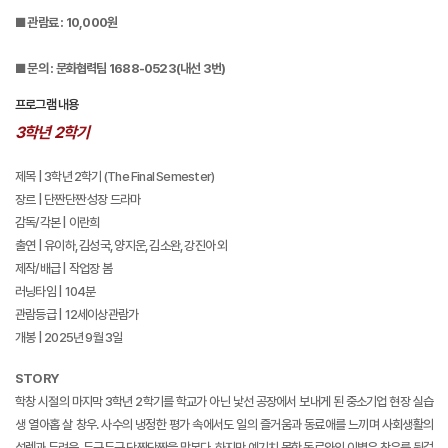
■ 관람료 : 10,000원
■ 문의 : 문화협력팀 1688-0523(내선 3번)
프로그램 내용
3학년 2학기
제목 | 3학년 2학기 (The Final Semester)
장르 | 단짠단짠 성장 드라마
감독/각본 | 이란희
출연 | 유이하, 김성국, 양지운, 김소완, 강진아 외
제작/배급 | 작업장 봄
러닝타임 | 104분
관람등급 | 12세이상관람가
개봉 | 2025년 9월 3일
STORY
학창 시절의 마지막 3학년 2학기를 학교가 아닌 낯선 공장에서 보내게 된 중소기업 현장 실습
생 열아홉 살 창우. 사수의 냉정한 평가 속에서도 일의 즐거움과 동료애를 느끼며 사회생활의
설렘과 두려움, 두근두근 단짠단짠을 맛본다. 하지만 예기치 못한 동료와의 이별은 창우를 뒷걸