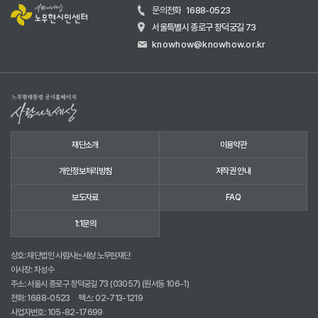
문의전화
1688-0523
서울특별시 종로구 창덕궁길 73
knowhow@knowhow.or.kr
재단소개
이용약관
개인정보처리방침
저작권 안내
보도자료
FAQ
1:1문의
상호: 재단법인 사람사는세상 노무현재단
이사장: 차성수
주소: 서울시 종로구 창덕궁길 73 (03057) (원서동 106-1)
전화:
1688-0523
팩스: 02-713-1219
사업자번호: 105-82-17699