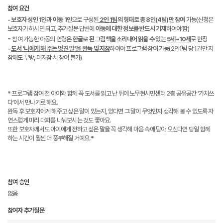
참여 요건
- 보호자 성인 1인과 아동 1인
으로 구성된
2인 1팀
의 형태로 총 8인(4팀)만 참여
가능(신청은
보호자가 하시면 되고, 추가질문 답변에
아동에 대한 정보를 반드시 기재
하여야 함)
-
참여 가능한 아동의 연령은
한글로 된 그림책을 소리내어 읽을 수 있는
5세~10세
로 한정
-
도서 '나에게 해 주는 멋진 말'을 완독 및 지참
하여야 프로그램 참여 가능(2인1팀 당 1권만 지
참해도 무방, 미지참 시 참여 불가)
* 프로그램 참여 전 아이와 함께 꼭 도서를 읽고 난 뒤에 노무현시민센터 2층 공유공간 '가치쓰
다'에서 만나기로 해요.
완독 후 보호자에게 해주고 싶은 말이 있는지, 있다면 그 말이 무엇인지 생각해 볼 수 있도록 자
연스럽게 미리 대화를 나눠보시는 것도 좋아요.
또한 보호자께서도 아이에게 전하고 싶은 말을 꼭 생각해 마음 속에 담아 오신다면 당일 함께
하는 시간이 훨씬 더 풍부해질 거예요.*
참여 승인
없음
참여자 추가질문