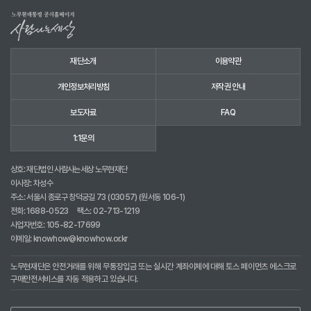
재단소개
이용약관
개인정보처리방침
저작권 안내
보도자료
FAQ
1:1문의
상호: 재단법인 사람사는세상 노무현재단
이사장: 차성수
주소: 서울시 종로구 창덕궁길 73 (03057) (원서동 106-1)
전화:
1688-0523
팩스: 02-713-1219
사업자번호: 105-82-17699
이메일:
knowhow@knowhow.or.kr
노무현재단은 안전거래를 위해 무통장입금 또는 실시간 계좌이체에 대해 토스 페이먼츠 에스크로
구매안전서비스를 자동 적용하고 있습니다.