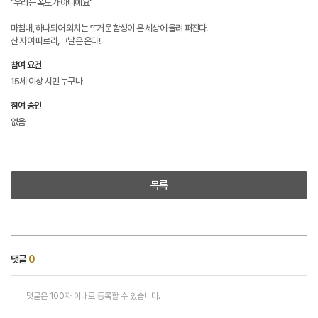
"우리는 폭도가 아니에요"
마침내, 하나되어 외치는 뜨거운 함성이 온 세상에 울려 퍼진다.
산 자여 따르라, 그날은 온다!
참여 요건
15세 이상 시민 누구나
참여 승인
없음
목록
댓글
0