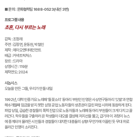
■ 문의 : 문화협력팀 1688-0523(내선 3번)
프로그램 내용
초혼, 다시 부르는 노래
감독 : 조정래
주연 : 김정연, 윤동원, 박철민
제작 : 제이오엔터테인먼트
배급 : 커넥트픽쳐스
장르 : 드라마
상영시간 : 119분
제작연도: 2024
시놉시스
오늘을 만든 그들, 우리가 만들 내일
1992년, 대학 민중가요 노래패 '들꽃소리’ 동아리 부원인 민영은 사상연구동아리 ‘깃발’과 연합
해 6개월째 임금을 받지 못한 삼형 공업 노동자들의 생존권이 걸린 파업 시위에 동참하게 된다.
파업 당일, 급습한 경찰들의 폭력 진압으로 노동자들과 노래패 동아리 부원들이 크게 다치고 끌
려간다. 학우들을 구출하러 온 학생들이 대오를 결성해 저지선을 뚫고, 급기야 이 과정이 뉴스
에 중계되어 몰려든 시민들과 경찰들이 대치한 대충돌의 상황! 무언가에 이끌린 듯 무대 위로
올라간 민영이 소리친다.