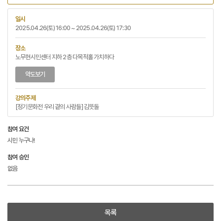
일시
2025.04.26(토) 16:00 ~ 2025.04.26(토) 17:30
장소
노무현시민센터 지하 2층 다목적홀 가치하다
약도보기
강의주제
[정기문화전 우리 곁의 사람들] 김뜻돌
참여 요건
시민 누구나!
참여 승인
없음
목록