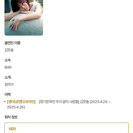
출연진 이름
김뜻돌
소속
EMA
소개
음악가
이력
[센터|공연|오프라인]
[정기문화전 우리 곁의 사람들] 김뜻돌 (2025.4.26. ~
2025.4.26.)
회차 정보
1회차