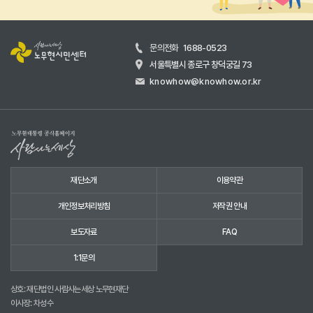
문의전화
1688-0523
서울특별시 종로구 창덕궁길 73
knowhow@knowhow.or.kr
재단소개
이용약관
개인정보처리방침
저작권 안내
보도자료
FAQ
1:1문의
상호: 재단법인 사람사는세상 노무현재단
이사장: 차성수