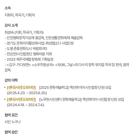
소속
지휘자, 작곡가, 기획자
강사 소개
최경숙 (지휘, 작곡가, 기획자)
- 인천평화창작가요제 총감독, 인천생활문화축제 예술감독
- 경기도 문화자치활성화사업-화성랩소디 사업단장
- 도봉 존중문화도시 박람회 PD
- 전)인천시민합창단 평화바람 지휘
- 2023 제주국제합창축제 기획실장
- <김구-가다보면> <소우주환상곡> <1936, 그날>외 다수의 창작 뮤지컬 작곡 및 편곡, 음악
감독
강의 이력
[센터|시민|오프라인]
[2025 문화예술학교] 액션콰이어 시민합창 단원 모집
(2025.4.23. ~ 2025.6.20.)
[센터|시민|오프라인]
[노무현시민센터 문화예술학교] 액션콰이어 시민합창 단원 모집
(2024.4.18. ~ 2024.7.4.)
참여 요건
시민 누구나
참여 승인