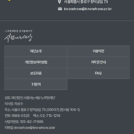
서울특별시 종로구 창덕궁길 73
knowhow@knowhow.or.kr
재단소개
이용약관
개인정보처리방침
저작권 안내
보도자료
FAQ
1:1문의
상호: 재단법인 사람사는세상 노무현재단
이사장: 차성수
주소: 서울시 종로구 창덕궁길 73 (03057) (원서동 106-1)
전화:
1688-0523
팩스: 02-713-1219
사업자번호: 105-82-17699
이메일:
knowhow@knowhow.or.kr