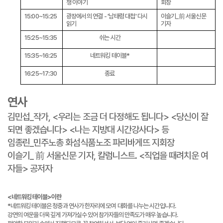
쟁 이야기
회장
15:00~15:25
광장에서의 연결 - '남태령 대첩' 다시
이슬기_前 서울신문
읽기
기자
15:25~15:35
쉬는 시간
15:35~16:25
네트워킹 테이블*
16:25~17:30
종료
연사
김민섭_작가, <우리는 조금 더 다정해도 됩니다> <당신이 잘
되면 좋겠습니다> <나는 지방대 시간강사다> 등
임종린_민주노총 화섬식품노조 파리바게뜨 지회장
이슬기_ 前 서울신문 기자, 칼럼니스트. <직업을 때려치운 여
자들> 공저자
<네트워킹 테이블>이란
*네트워킹 테이블은 청중과 연사가 한자리에 모여 대화를 나누는 시간입니다.
강연의 여운을 더욱 깊게 가져가실수 있어 참가자들의 만족도가 매우 높습니다.