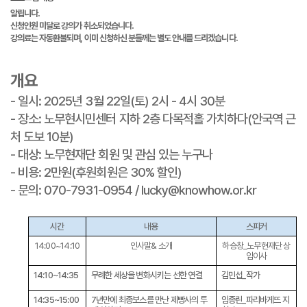
알립니다.
신청인원 미달로 강의가 취소되었습니다.
강의료는 자동환불되며, 이미 신청하신 분들께는 별도 안내를 드리겠습니다.
개요
- 일시: 2025년 3월 22일(토) 2시 - 4시 30분
- 장소: 노무현시민센터 지하 2층 다목적홀 가치하다(안국역 근
처 도보 10분)
- 대상: 노무현재단 회원 및 관심 있는 누구나
- 비용: 2만원(후원회원은 30% 할인)
- 문의: 070-7931-0954 / lucky@knowhow.or.kr
시간
내용
스피커
14:00~14:10
인사말& 소개
하승창_노무현재단 상
임이사
14:10~14:35
무례한 세상을 변화시키는 선한 연결
김민섭_작가
14:35~15:00
7년만에 최종보스를 만난 제빵사의 투
임종린_파리바게뜨 지