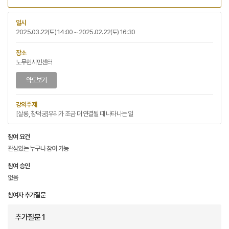
일시
2025.03.22(토) 14:00 ~ 2025.02.22(토) 16:30
장소
노무현시민센터
약도보기
강의주제
[살롱, 창덕궁]우리가 조금 더 연결될 때 나타나는 일
참여 요건
관심있는 누구나 참여 가능
참여 승인
없음
참여자 추가질문
추가질문 1