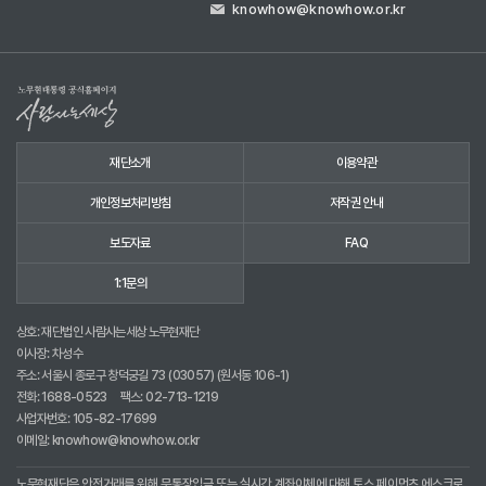
knowhow@knowhow.or.kr
재단소개
이용약관
개인정보처리방침
저작권 안내
보도자료
FAQ
1:1문의
상호: 재단법인 사람사는세상 노무현재단
이사장: 차성수
주소: 서울시 종로구 창덕궁길 73 (03057) (원서동 106-1)
전화:
1688-0523
팩스: 02-713-1219
사업자번호: 105-82-17699
이메일:
knowhow@knowhow.or.kr
노무현재단은 안전거래를 위해 무통장입금 또는 실시간 계좌이체에 대해 토스 페이먼츠 에스크로