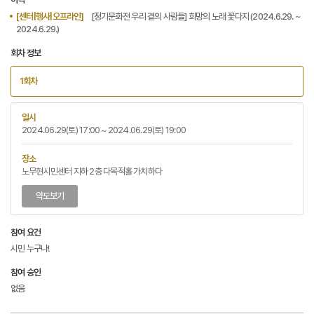
[센터|행사|오프라인]
[정기문화전 우리 곁의 사람들] 희망의 노래 꽃다지 (2024.6.29. ~
2024.6.29.)
회차 정보
1회차
일시
2024.06.29(토) 17:00 ~ 2024.06.29(토) 19:00
장소
노무현시민센터 지하 2층 다목적홀 가치하다
약도보기
참여 요건
시민 누구나!
참여 승인
없음