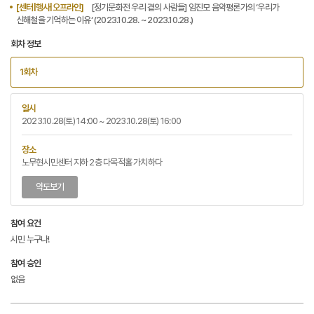
[센터|행사|오프라인]
[정기문화전 우리 곁의 사람들] 임진모 음악평론가의 ‘우리가
신해철을 기억하는 이유‘ (2023.10.28. ~ 2023.10.28.)
회차 정보
1회차
일시
2023.10.28(토) 14:00 ~ 2023.10.28(토) 16:00
장소
노무현시민센터 지하 2층 다목적홀 가치하다
약도보기
참여 요건
시민 누구나!
참여 승인
없음