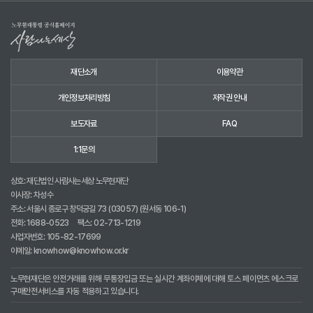
재단소개
이용약관
개인정보처리방침
저작권 안내
보도자료
FAQ
1:1문의
상호: 재단법인 사람사는세상 노무현재단
이사장: 차성수
주소: 서울시 종로구 창덕궁길 73 (03057) (원서동 106-1)
전화:
1688-0523
팩스: 02-713-1219
사업자번호: 105-82-17699
이메일:
knowhow@knowhow.or.kr
노무현재단은 안전거래를 위해 무통장입금 또는 실시간 계좌이체에 대해 토스 페이먼츠 에스크로
구매안전서비스를 자동 적용하고 있습니다.