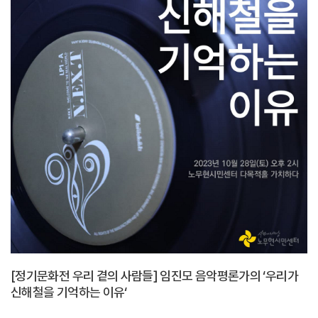
[정기문화전 우리 곁의 사람들] 임진모 음악평론가의 ‘우리가
신해철을 기억하는 이유‘