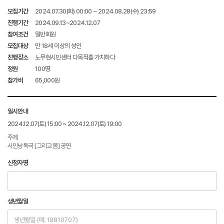
모집기간
2024.07.30(화) 00:00 ~ 2024.08.28(수) 23:59
진행기간
2024.09.13~2024.12.07
참여조건
일반회원
모집대상
만 18세 이상의 성인
진행장소
노무현시민센터 다목적홀 가치하다
정원
100명
참가비
65,000원
일시안내
2024.12.07
(토)
15:00
~
2024.12.07
(토)
19:00
주제
시민낭독극 [그리고 봄] 공연
신청자명
생년월일