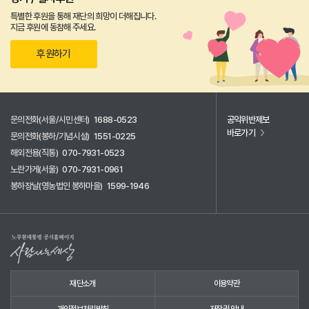
특별한 후원을 통해 재단의 희망이 더해집니다.
지금 후원에 동참해 주세요.
후원하기
문의전화(서울/시민센터)
1688-0523
공익위반제보
바로가기
문의전화(봉하/기념시설)
1551-0225
해외전용(직통)
070-7931-0523
노란가게(서울)
070-7931-0961
봉하장날(영농법인 봉하마을)
1599-1946
재단소개
이용약관
개인정보처리방침
저작권 안내