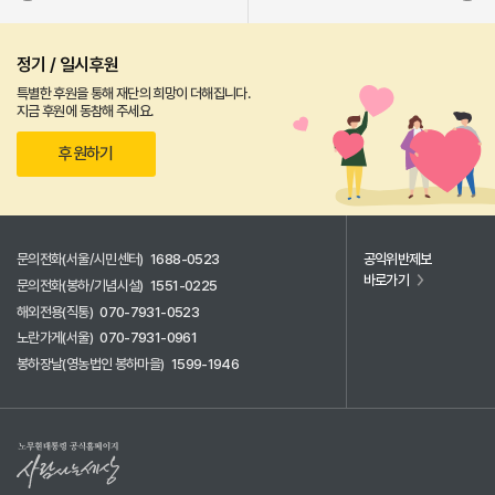
정기 / 일시후원
특별한 후원을 통해 재단의 희망이 더해집니다.
지금 후원에 동참해 주세요.
후원하기
문의전화(서울/시민센터)
1688-0523
공익위반제보
바로가기
문의전화(봉하/기념시설)
1551-0225
해외전용(직통)
070-7931-0523
노란가게(서울)
070-7931-0961
봉하장날(영농법인 봉하마을)
1599-1946