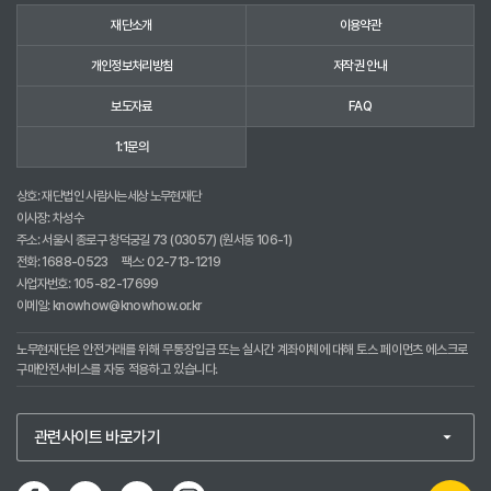
재단소개
이용약관
개인정보처리방침
저작권 안내
보도자료
FAQ
1:1문의
상호: 재단법인 사람사는세상 노무현재단
이사장: 차성수
주소: 서울시 종로구 창덕궁길 73 (03057) (원서동 106-1)
전화:
1688-0523
팩스: 02-713-1219
사업자번호: 105-82-17699
이메일:
knowhow@knowhow.or.kr
노무현재단은 안전거래를 위해 무통장입금 또는 실시간 계좌이체에 대해 토스 페이먼츠 에스크로
구매안전서비스를 자동 적용하고 있습니다.