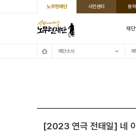
노무현재단
시민센터
봉하
재단
재단소식
재
[2023 연극 전태일] 네