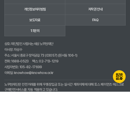
개인정보처리방침
저작권 안내
보도자료
FAQ
1:1문의
상호: 재단법인 사람사는세상 노무현재단
이사장: 차성수
주소: 서울시 종로구 창덕궁길 73 (03057) (원서동 106-1)
전화:
1688-0523
팩스: 02-713-1219
사업자번호: 105-82-17699
이메일:
knowhow@knowhow.or.kr
노무현재단은 안전거래를 위해 무통장입금 또는 실시간 계좌이체에 대해 토스 페이먼츠 에스크로
구매안전서비스를 자동 적용하고 있습니다.