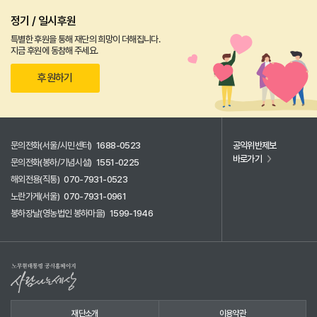
정기 / 일시후원
특별한 후원을 통해 재단의 희망이 더해집니다.
지금 후원에 동참해 주세요.
후원하기
문의전화(서울/시민센터)
1688-0523
공익위반제보
바로가기
문의전화(봉하/기념시설)
1551-0225
해외전용(직통)
070-7931-0523
노란가게(서울)
070-7931-0961
봉하장날(영농법인 봉하마을)
1599-1946
재단소개
이용약관