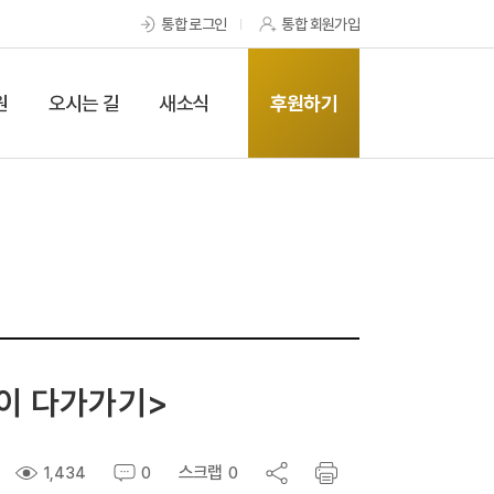
통합 로그인
통합 회원가입
원
오시는 길
새소식
후원하기
까이 다가가기>
스크랩
1,434
0
0