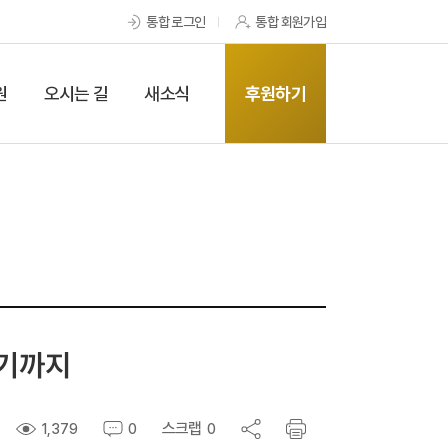
통합 로그인
통합 회원가입
원
오시는 길
새소식
후원하기
지기까지
스크랩
1,379
0
0