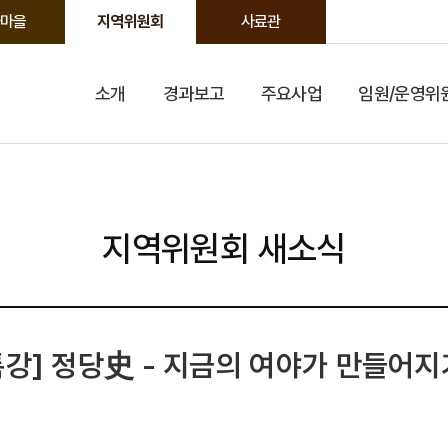
마을
지역위원회
사료관
소개
경과보고
주요사업
임원/운영위
지역위원회 새소식
특강] 정당史 - 지금의 여야가 만들어