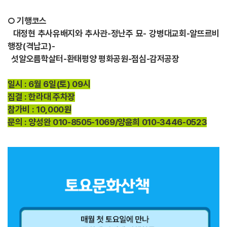
○ 기행코스
대정현 추사유배지와 추사관-정난주 묘- 강병대교회-알뜨르비
행장(격납고)-
섯알오름학살터-환태평양 평화공원-점심-감저공장
일시 : 6월 6일(토) 09시
집결 : 한라대 주차장
참가비 : 10,000원
문의 : 양성완 010-8505-1069/양윤희 010-3446-0523