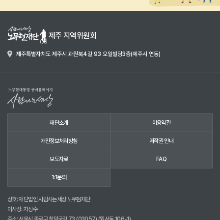
제주 지역위원회
제주특별자치도 제주시 과원북4길 93 오일빌딩3층(제주시 연동)
재단소개
이용약관
개인정보처리방침
저작권 안내
보도자료
FAQ
1:1문의
상호: 재단법인 사람사는세상 노무현재단
이사장: 차성수
주소: 서울시 종로구 창덕궁길 73 (03057) (원서동 106-1)