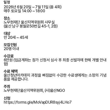
일정
2026년 6월 20일 ~ 7월 11일 (총 4회)
매주 토요일 14:00 ~ 18:00
장소
노무현재단 울산지역위원회 사무실
(울산 남구 봉월로50번길 45-1, 2층)
대상
만 20세 ~ 45세
모집인원
20명 이내
수강료
6만원 (입금계좌는 참가 신청서 심사 후 최종 선발자에 한해 개별 안내
함)
수료 혜택
울산청년아카데미 과정을 빠짐없이 수강한 수료생에게는 소정의 기념
품을 제공합니다.
주최
노무현재단울산지역위원회, (사)울산NGO
신청
https://forms.gle/MoVapDUR8syj4LHo7