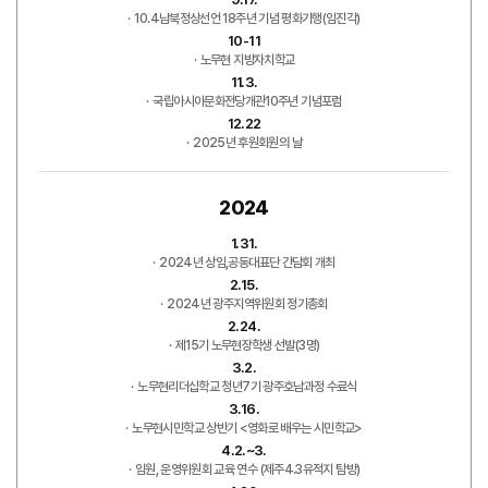
10.4남북정상선언 18주년 기념 평화기행(임진각)
10-11
노무현 지방자치학교
11.3.
국립아시아문화전당개관10주년 기념포럼
12.22
2025년 후원회원의 날
2024
1.31.
2024년 상임,공동대표단 간담회 개최
2.15.
2024년 광주지역위원회 정기총회
2.24.
제15기 노무현장학생 선발(3명)
3.2.
노무현리더십학교 청년7기 광주호남과정 수료식
3.16.
노무현시민학교 상반기 <영화로 배우는 시민학교>
4.2.~3.
임원, 운영위원회 교육 연수 (제주4.3유적지 탐방)