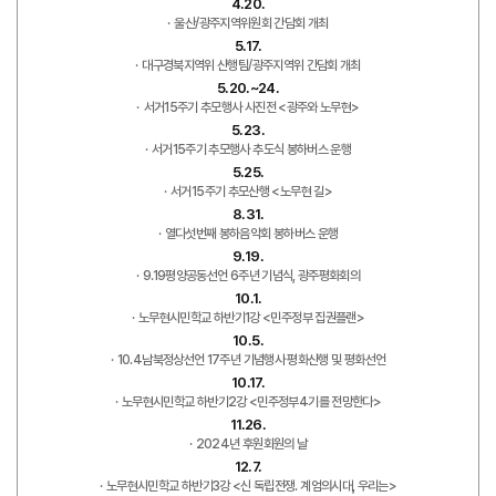
4.20.
울산/광주지역위원회 간담회 개최
5.17.
대구경북지역위 산행팀/광주지역위 간담회 개최
5.20.~24.
서거15주기 추모행사 사진전 <광주와 노무현>
5.23.
서거15주기 추모행사 추도식 봉하버스 운행
5.25.
서거15주기 추모산행 <노무현 길>
8.31.
열다섯번째 봉하음악회 봉하버스 운행
9.19.
9.19평양공동선언 6주년 기념식, 광주평화회의
10.1.
노무현시민학교 하반기1강 <민주정부 집권플랜>
10.5.
10.4남북정상선언 17주년 기념행사 평화산행 및 평화선언
10.17.
노무현시민학교 하반기2강 <민주정부4기를 전망한다>
11.26.
2024년 후원회원의 날
12.7.
노무현시민학교 하반기3강 <신 독립전쟁. 계엄의시대, 우리는>