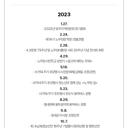
2023
1.27.
2023년 광주지역위원회 정기총회
2.24.
제14기 노무현장학생 선발(3명)
2.28.
4.3항쟁 75주년 및 노무현대통령 사과 20주년 기념 전시회 후원
4.29.
노무현시민학교 상반기 <걸으며 배우는 518>
5.16.
서거14주기 추모행사 시민문화제(김제동 초청강연)
5.20.
서거14주기 추모행사 청소년과 함께 걷는 <노무현 길>
5.23.
서거14주기 추모행사 추도식 봉하버스 운행
8.26.
열네번째 봉하음악회 봉하버스 운행
9.8.
정세균 이사장 초청강연
10.7.
10.4남북정상선언 16주년 기념행사 평화산행 및 평화선언