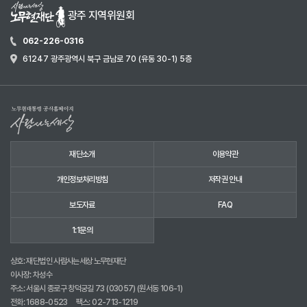
광주 지역위원회
062-226-0316
61247 광주광역시 북구 금남로 70 (유동 30-1) 5층
재단소개
이용약관
개인정보처리방침
저작권 안내
보도자료
FAQ
1:1문의
상호: 재단법인 사람사는세상 노무현재단
이사장: 차성수
주소: 서울시 종로구 창덕궁길 73 (03057) (원서동 106-1)
전화:
1688-0523
팩스: 02-713-1219