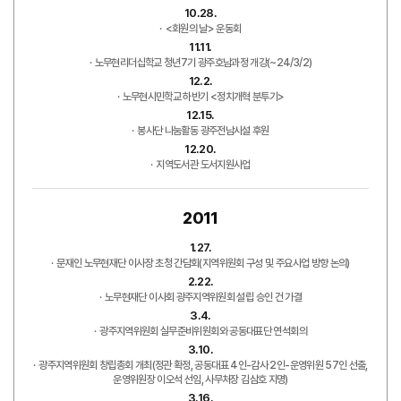
10.28.
<회원의 날> 운동회
11.11.
노무현리더십학교 청년7기 광주호남과정 개강(~24/3/2)
12.2.
노무현시민학교 하반기 <정치개혁 분투기>
12.15.
봉사단 나눔활동 광주전남시설 후원
12.20.
지역도서관 도서지원사업
2011
1.27.
문재인 노무현재단 이사장 초청 간담회(지역위원회 구성 및 주요사업 방향 논의)
2.22.
노무현재단 이사회 광주지역위원회 설립 승인 건 가결
3.4.
광주지역위원회 실무준비위원회와 공동대표단 연석회의
3.10.
광주지역위원회 창립총회 개최(정관 확정, 공동대표 4인-감사 2인-운영위원 57인 선출,
운영위원장 이오석 선임, 사무처장 김삼호 지명)
3.16.