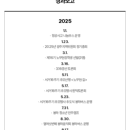
경과보고
2025
1.1.
항공사고 나눔부스 운영
1.23.
2025년 광주지역위원회 정기총회
3.1.
제16기 노무현장학생 선발(3명)
3.16.
3.16경선 토론회
5.11.
서거16주기 추모산행 <노무현 길>
5.17.
서거16주기 추모행사 원탁토론회
5.23.
서거16주기 추모행사 추도식 봉하버스 운행
7.31.
봉하 청소년 민주캠프
8.30.
열여섯번째 봉하음악회 봉하버스 운행
9.17.