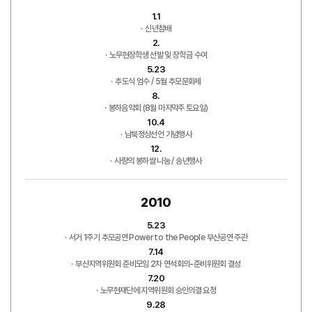
1.1
신년참배
2.
노무현장학생 선발 및 장학금 수여
5.23
추도식 엄수 / 5월 추모문화제
8.
봉하음악회 (8월 마지막주 토요일)
10.4
남북정상선언 기념행사
12.
사랑의 봉하쌀 나눔 / 송년행사
2010
5.23
서거 1주기 추모공연 Power to the People 부산공연 주관
7.14
부산지역위원회 준비모임 2차 연석회의-준비위원회 결성
7.20
노무현재단에 지역위원회 승인의결 요청
9.28