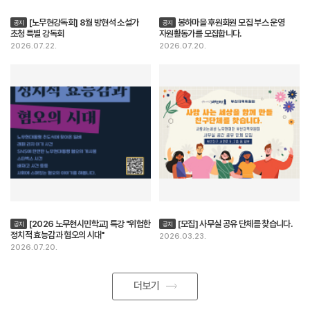
[노무현강독회] 8월 방현석 소설가
봉하마을 후원회원 모집 부스 운영
공지
공지
초청 특별 강독회
자원활동가를 모집합니다.
2026.07.22.
2026.07.20.
[2026 노무현시민학교] 특강 "위험한
[모집] 사무실 공유 단체를 찾습니다.
공지
공지
정치적 효능감과 혐오의 시대"
2026.03.23.
2026.07.20.
더보기