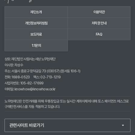
재단소개
이용약관
개인정보처리방침
저작권 안내
보도자료
FAQ
1:1문의
상호: 재단법인 사람사는세상 노무현재단
이사장: 차성수
주소: 서울시 종로구 창덕궁길 73 (03057) (원서동 106-1)
전화:
1688-0523
팩스: 02-713-1219
사업자번호: 105-82-17699
이메일:
knowhow@knowhow.or.kr
노무현재단은 안전거래를 위해 무통장입금 또는 실시간 계좌이체에 대해 토스 페이먼츠 에스크로
구매안전서비스를 자동 적용하고 있습니다.