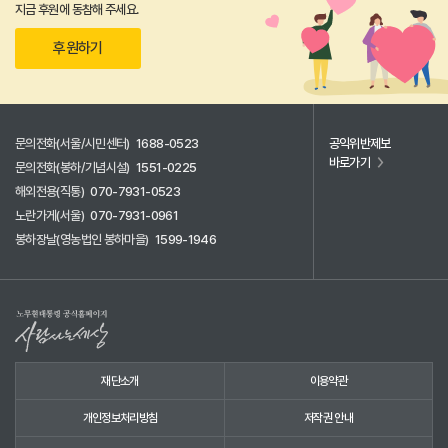
지금 후원에 동참해 주세요.
후원하기
문의전화(서울/시민센터)
1688-0523
공익위반제보
바로가기
문의전화(봉하/기념시설)
1551-0225
해외전용(직통)
070-7931-0523
노란가게(서울)
070-7931-0961
봉하장날(영농법인 봉하마을)
1599-1946
재단소개
이용약관
개인정보처리방침
저작권 안내