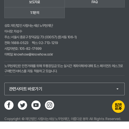
보도자료
FAQ
1:1문의
상호: 재단법인 사람사는세상 노무현재단
이사장: 차성수
주소: 서울시 종로구 창덕궁길 73 (03057) (원서동 106-1)
전화:
1688-0523
팩스: 02-713-1219
사업자번호: 105-82-17699
이메일:
knowhow@knowhow.or.kr
노무현재단은 안전거래를 위해 무통장입금 또는 실시간 계좌이체에 대해 토스 페이먼츠 에스크로
구매안전서비스를 자동 적용하고 있습니다.
Copyright © 재단법인 사람사는세상 노무현재단, 아름다운 봉하 All Rights Reserved.