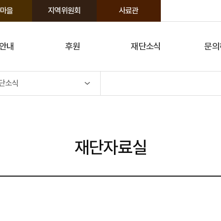
마을
지역위원회
사료관
안내
후원
재단소식
문의
단소식
재단자료실