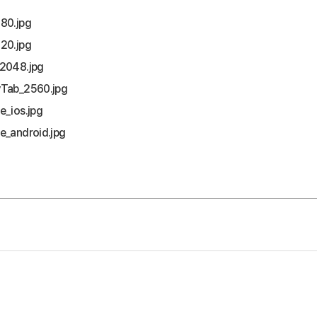
80.jpg
20.jpg
2048.jpg
Tab_2560.jpg
_ios.jpg
_android.jpg