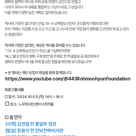
평화와 협력의 바다로 바꿔 공동 번영의 공간으로 만들고
나아가 유라시아 대륙을 통합하는 구상이 바로 그것입니다.
이를 위해 다양한 실천 계획도 합의되었습니다.
역사에 가정이 없다지만 만일, 10･4 남북정상선언이 순조롭게 이행되었다면
우리 겨레는 지금쯤 서로 오고 가고 돕고 나누며 전쟁 걱정 없이 평화롭고 안전하게 살고 있지
는 않을까요?
역사에 가정은 없지만, 새로운 역사를 준비할 수는 있습니다.
｢10･4 남북정상선언 17주년｣을 기념해 마련한
‘NLL 일대 안정과 평화 구축 방안’을 주제로 한 학술발표 공개강좌에서
평화와 번영의 바다를 위해 필요한 점들을 확인해 보시겠습니까?
※ 본 행사는 재단 유튜브 채널을 통해 중계됩니다.
https://www.youtube.com/@443RohmoohyunFoundation
프로그램 내용
□
일시 : 2024.10.03.(목) 14시 ~ 16시
□
장소 : 노무현시민센터 다목적홀
□ 출연자
(사회) 김연철 전 통일부 장관
(발표) 장용석 전 안보전략비서관