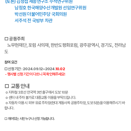
(토론) 김정섭 세종연구소 수석연구위원
남정호 한국해양수산개발원 선임연구위원
박선원 더불어민주당 국회의원
서주석 전 국방부 차관
□ 공동주최
노무현재단, 포럼 사의재, 한반도평화포럼, 광주광역시, 경기도, 전라남
도
참여 요건
□
신청 기간 : 2024.09.12~2024.
10.02
- 행사별 신청 기간이 다르니 꼭 확인해주세요!
□
교통 안내
o 지하철 3호선 안국역 3번 출구에서 도보 10분
o 센터 내 주차 불가로 대중교통 이용을 부탁드립니다.
o
자동차 이용 시 외부 유료 주차장(현대 계동사옥 공용주차장, 도보 5분)을 이용해주시기 바
랍니다.
□ 깨어있는 시민 누구나 신청 가능합니다.