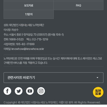
보도자료
FAQ
1:1문의
상호: 재단법인 사람사는세상 노무현재단
이사장: 차성수
주소: 서울시 종로구 창덕궁길 73 (03057) (원서동 106-1)
전화:
1688-0523
팩스: 02-713-1219
사업자번호: 105-82-17699
이메일:
knowhow@knowhow.or.kr
노무현재단은 안전거래를 위해 무통장입금 또는 실시간 계좌이체에 대해 토스 페이먼츠 에스크로
구매안전서비스를 자동 적용하고 있습니다.
Copyright © 재단법인 사람사는세상 노무현재단, 아름다운 봉하 All Rights Reserved.