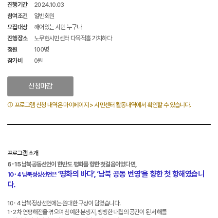
진행기간
2024.10.03
참여조건
일반회원
모집대상
깨어있는 시민 누구나
진행장소
노무현시민센터 다목적홀 가치하다
정원
100명
참가비
0원
신청마감
프로그램 신청 내역은 마이페이지 > 시민센터 활동내역에서 확인할 수 있습니다.
프로그램 소개
6･15 남북공동선언이 한반도 평화를 향한 첫걸음이었다면,
‘평화의 바다’, ‘남북 공동 번영’을 향한 첫 항해였습니
10･4 남북정상선언은
다.
10･4 남북정상선언에는 원대한 구상이 담겼습니다.
1･2차 연평해전을 겪으며 첨예한 분쟁지, 팽팽한 대립의 공간이 된 서해를