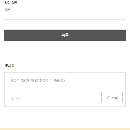
참여 승인
없음
목록
댓글
0
등록
0
/
100