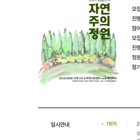
모
진
참
모
진
정
참
1회차
2
일시안내