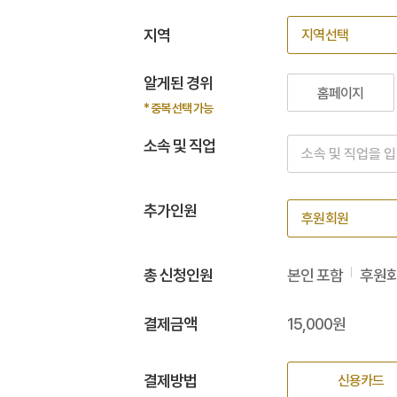
지역
알게된 경위
홈페이지
* 중복 선택 가능
소속 및 직업
추가인원
총 신청인원
본인 포함
후원
결제금액
15,000
원
결제방법
신용카드