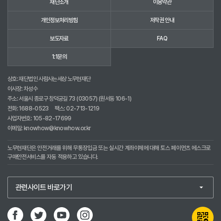
재단소개
이용약관
개인정보처리방침
저작권 안내
보도자료
FAQ
1:1문의
상호: 재단법인 사람사는세상 노무현재단
이사장: 차성수
주소: 서울시 종로구 창덕궁길 73 (03057) (원서동 106-1)
전화:
1688-0523
팩스: 02-713-1219
사업자번호: 105-82-17699
이메일:
knowhow@knowhow.or.kr
노무현재단은 안전거래를 위해 무통장입금 또는 실시간 계좌이체에 대해 토스 페이먼츠 에스크로
구매안전서비스를 자동 적용하고 있습니다.